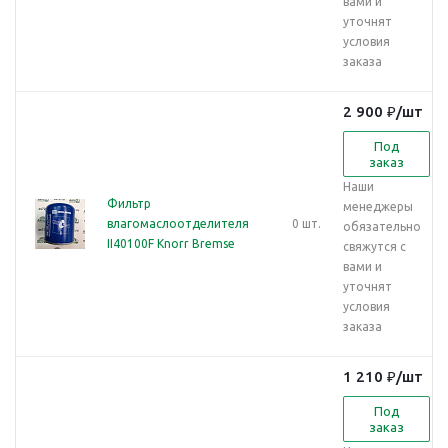
вами и
уточнят
условия
заказа
2 900
₽
/шт
Под
заказ
Наши
Фильтр
менеджеры
влагомаслоотделителя
0 шт.
обязательно
II40100F Knorr Bremse
свяжутся с
вами и
уточнят
условия
заказа
1 210
₽
/шт
Под
заказ