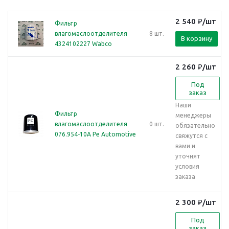
2 540
₽
/шт
Фильтр
влагомаслоотделителя
8 шт.
В корзину
4324102227 Wabco
2 260
₽
/шт
Под
заказ
Наши
Фильтр
менеджеры
влагомаслоотделителя
0 шт.
обязательно
076.954-10A Pe Automotive
свяжутся с
вами и
уточнят
условия
заказа
2 300
₽
/шт
Под
заказ